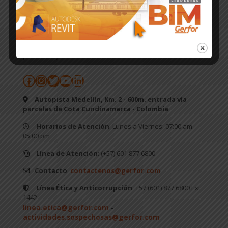
ÚNETE A NUESTRA COMUNIDAD
¡Síguenos en nuestras redes sociales y mantente
actualizado con las últimas novedades de nuestros
productos y mucho mas!
Facebook
Instagram
Twitter
YouTube
LinkedIn
Autopista Medellín, Km. 2 - 600m. entrada vía
parcelas de Cota Cundinamarca - Colombia
Horarios de Atención
: Lunes a Viernes: 07:00 am -
05:00 pm
Línea de Atención
: (+57) 601 877 6800
Contacto
:
contactenos@gerfor.com
Línea Ética y Anticorrupción
: +57 (601) 877 6800 Ext
1442
linea.etica@gerfor.com
-
actividades.sospechosas@gerfor.com