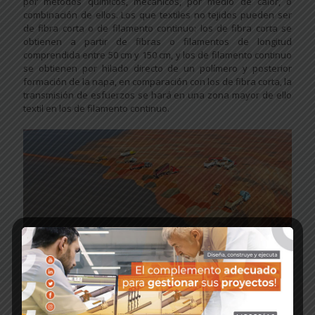
por métodos químicos, mecánicos, por medio de calor, o
combinación de ellos. Los que textiles no tejidos pueden ser
de fibra corta o de filamento continuo: los de fibra corta se
obtienen a partir de fibras o filamentos de longitud
comprendida entre 50 cm y 150 cm, y los de filamento continuo
se obtienen por hilado directo de un polímero y posterior
formación de la napa, en comparación con los de fibra corta, la
transmisión de esfuerzos se hará en una zona mayor de ello
textil en los de filamento continuo.