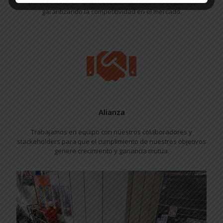
perseverante en la consecución de nuestros objetivos,
garantizando la competitividad en el mercado.
Alianza
Trabajamos en equipo con nuestros colaboradores y
stackeholders para que el cumplimiento de nuestros objetivos
genere crecimiento y ganancia mutua.