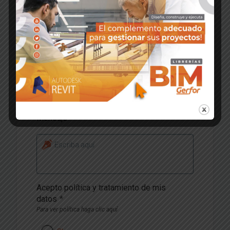
Departamento
*
Nombre departamento
Ciudad
*
Nombre de la ciudad
Mensaje
*
Escriba aquí
Acepto política y tratamiento de mis
datos
*
Para ver política haga clic aquí