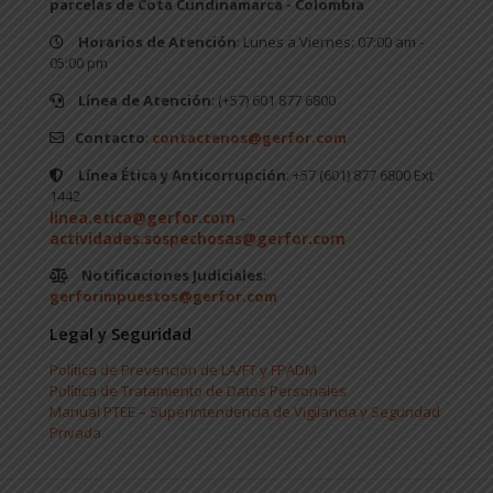
parcelas de Cota Cundinamarca - Colombia
Horarios de Atención
: Lunes a Viernes: 07:00 am -
05:00 pm
Línea de Atención
: (+57) 601 877 6800
Contacto
:
contactenos@gerfor.com
Línea Ética y Anticorrupción
: +57 (601) 877 6800 Ext
1442
linea.etica@gerfor.com
-
actividades.sospechosas@gerfor.com
Notificaciones Judiciales
:
gerforimpuestos@gerfor.com
Legal y Seguridad
Política de Prevención de LA/FT y FPADM
Política de Tratamiento de Datos Personales
Manual PTEE – Superintendencia de Vigilancia y Seguridad
Privada.