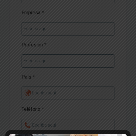
Empresa
*
Escriba aquí
Profesión
*
Escriba aquí
País
*
Escriba aquí
Teléfono
*
Escriba aquí