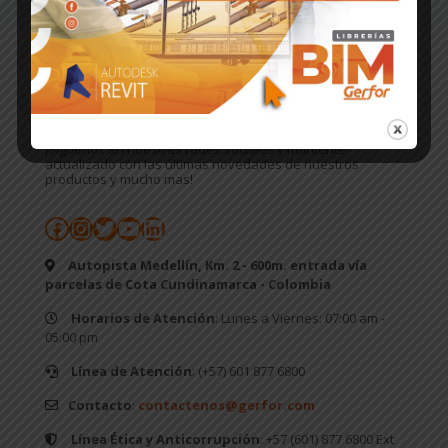
ÚNETE A NUESTRA COMUNIDAD
¡Síguenos en nuestras redes sociales y mantente
actualizado con las últimas novedades de nuestros
productos y mucho mas!
Facebook
Instagram
Twitter
YouTube
LinkedIn
Autopista Medellín, Km. 2 - 600m. entrada vía
parcelas de Cota Cundinamarca - Colombia
Horarios de Atención
: Lunes a Viernes: 07:00 am -
05:00 pm
Línea de Atención
: (+57) 601 877 6800
Contacto
:
contactenos@gerfor.com
Línea Ética y Anticorrupción
: +57 (601) 877 6800 Ext