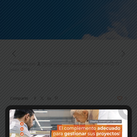
Publicado por
Oscar Orlando Caballero Moreno
on
13
junio, 2026
Compartir
0
Oscar Orlando Caballero Moreno