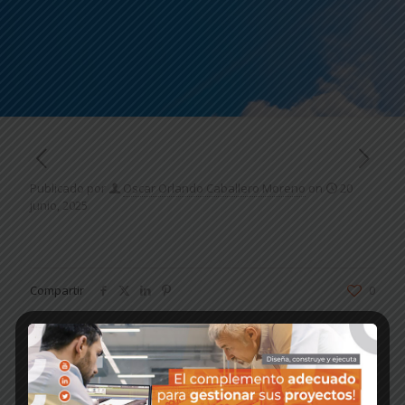
Publicado por
Oscar Orlando Caballero Moreno
on
20
junio, 2025
Compartir
0
Oscar Orlando Caballero Moreno