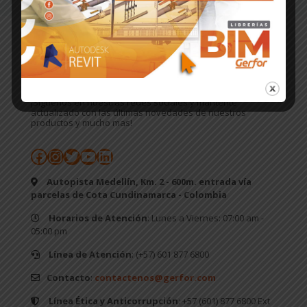
ÚNETE A NUESTRA COMUNIDAD
¡Síguenos en nuestras redes sociales y mantente
actualizado con las últimas novedades de nuestros
productos y mucho mas!
Facebook
Instagram
Twitter
YouTube
LinkedIn
Autopista Medellín, Km. 2 - 600m. entrada vía
parcelas de Cota Cundinamarca - Colombia
Horarios de Atención
: Lunes a Viernes: 07:00 am -
05:00 pm
Línea de Atención
: (+57) 601 877 6800
Contacto
:
contactenos@gerfor.com
Línea Ética y Anticorrupción
: +57 (601) 877 6800 Ext