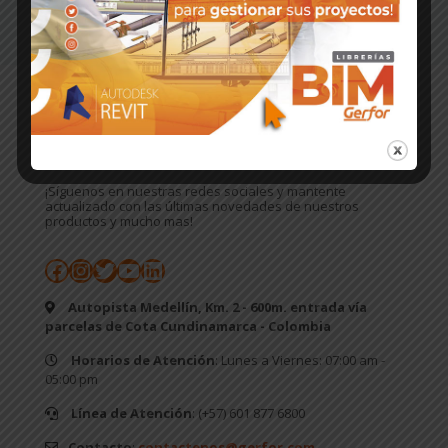
ÚNETE A NUESTRA COMUNIDAD
¡Síguenos en nuestras redes sociales y mantente
actualizado con las últimas novedades de nuestros
productos y mucho mas!
Facebook
Instagram
Twitter
YouTube
LinkedIn
Autopista Medellín, Km. 2 - 600m. entrada vía
parcelas de Cota Cundinamarca - Colombia
Horarios de Atención
: Lunes a Viernes: 07:00 am -
05:00 pm
Línea de Atención
: (+57) 601 877 6800
Contacto
:
contactenos@gerfor.com