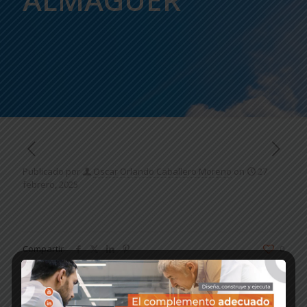
Publicado por
Oscar Orlando Caballero Moreno
on
27
febrero, 2025
Compartir
0
Oscar Orlando Caballero Moreno