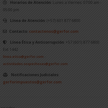
Horarios de Atención
: Lunes a Viernes: 07:00 am -
05:00 pm
Línea de Atención
: (+57) 601 877 6800
Contacto
:
contactenos@gerfor.com
Línea Ética y Anticorrupción
: +57 (601) 877 6800
Ext 1442
linea.etica@gerfor.com
-
actividades.sospechosas@gerfor.com
Notificaciones Judiciales
:
gerforimpuestos@gerfor.com